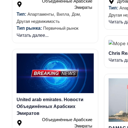
Объединённые Арабские
Дуба
Эмираты
Тип:
Апа
,
,
,
Тип:
Апартаменты
Вилла
Дом
Другая н
Другая недвижимость
Читать да
Тип рынка:
Первичный рынок
Читать далее...
Chris R
Читать да
United arab emirates. Новости
Объединённых Арабских
Эмиратов
Объединённые Арабские
Эмираты