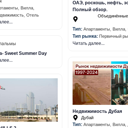
й
ОАЭ, роскошь, нефть, з
,
,
ртаменты
Вилла
Полный обзор.
,
едвижимость
Отель
Объединённые
лее...
,
,
Тип:
Апартаменты
Вилла
Тип рынка:
Первичный ры
Читать далее...
ea- Sweet Summer Day
лее...
Недвижимость Дубая
Дубай
,
,
Тип:
Апартаменты
Вилла