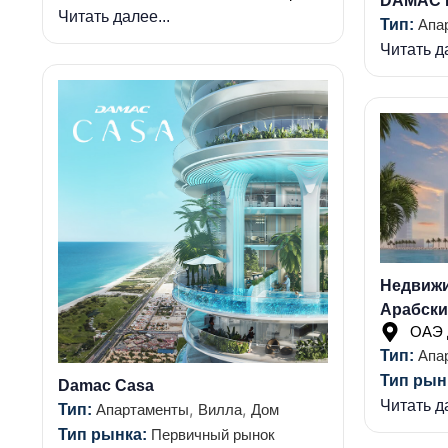
DAMAC H
Читать далее...
Тип:
Апа
Читать да
Недвиж
Арабски
ОАЭ 
Тип:
Апа
Тип рын
Damac Casa
Читать да
,
,
Тип:
Апартаменты
Вилла
Дом
Тип рынка:
Первичный рынок