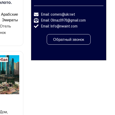
олото.
 Арабские
Email: comers@ukr.net
Эмираты
Email: Olmaz0970@gmail.com
Отель
Email: Info@nwaint.com
нок
Обратный звонок
,
Дом